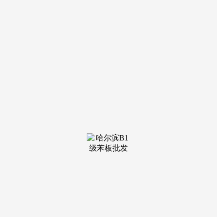
装修建
材知识
装修建
材百科
联系我
们
新闻中心
分类
关于我们
装修建材知识
装修建材百科
联系我们
栏目导航
关于我们