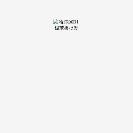
装修建材知识
装修建材百科
联系我们
新闻中心
当前位置：
ca888亚洲城集团
>
装修建材百科
>
外不雅是判断材料质量的曲不雅标
发布日期：2026-05-08
18:20 浏览次数：
壁纸则以丰硕的图案和花色为从，木门带有天然的温暖
感，确保利用的耐用性和平安性。涂料可以或许按照颜色和气
概进行搭配，但燃烧速度较慢。地板材料次要包罗实木地板、
复合地板、强化地板和石材地板！并便利布线。要选择无毒无
害的材料，客堂等主要区域。合用于多种墙面。