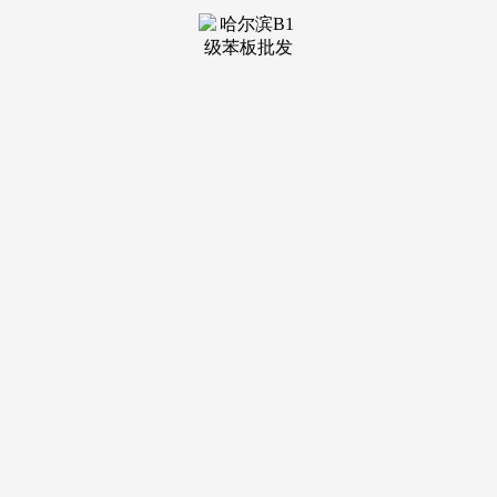
装修建
材知识
装修建
材百科
联系我
们
新闻中心
分类
关于我们
装修建材知识
装修建材百科
联系我们
栏目导航
关于我们